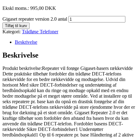
Ekskl moms.:
995,00
DKK
Gigaset repeater version 2.0 antal
Tilføj til kurv
Kategori:
Trådløse Telefoner
Beskrivelse
Beskrivelse
Produkt beskrivelse:Repeater vil forøge Gigaset-basers rækkevidde
Dette praktiske tilbehør fordobler din trådløse DECT-telefons
rækkevidde for en bedre rækkevidde og modtagelse. Udvid din
horisont Med sikre DECT-forbindelser og understøtning af
bredbåndsopkald kan du ringe og modtage opkald med en endnu
bedre modtagelse på et meget større område. Ved at installere op til
seks repeatere pr. base kan du opnå en drastisk forøgelse af din
trådløse DECT-telefons rækkevidde på store ejendomme hvor der er
brug for dækning på et stort område. Gigaset Repeater 2.0 er det
kraftige tilbehør som fordobler den afstand fra basen hvor du kan
anvende din trådløse DECT-telefon. Fordobler basens DECT-
rækkevidde Sikre DECT-forbindelser1 Understøtter
bredbåndsopkald1 Op til 6 repeatere pr. base Håndtering af 2 aktive