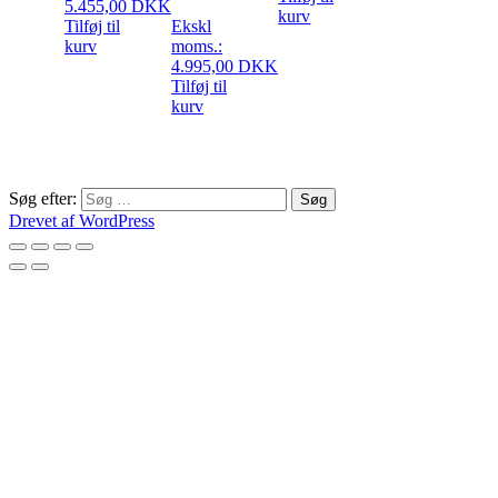
5.455,00
DKK
kurv
Tilføj til
Ekskl
kurv
moms.:
4.995,00
DKK
Tilføj til
kurv
Søg efter:
Drevet af WordPress