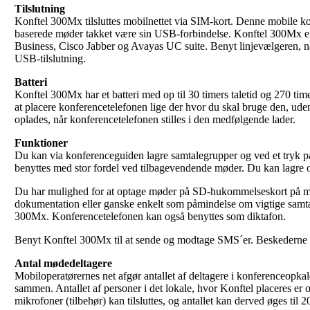
Tilslutning
Konftel 300Mx tilsluttes mobilnettet via SIM-kort. Denne mobile ko
baserede møder takket være sin USB-forbindelse. Konftel 300Mx er
Business, Cisco Jabber og Avayas UC suite. Benyt linjevælgeren, nå
USB-tilslutning.
Batteri
Konftel 300Mx har et batteri med op til 30 timers taletid og 270 timers
at placere konferencetelefonen lige der hvor du skal bruge den, uden 
oplades, når konferencetelefonen stilles i den medfølgende lader.
Funktioner
Du kan via konferenceguiden lagre samtalegrupper og ved et tryk på
benyttes med stor fordel ved tilbagevendende møder. Du kan lagre o
Du har mulighed for at optage møder på SD-hukommelseskort på ma
dokumentation eller ganske enkelt som påmindelse om vigtige samta
300Mx. Konferencetelefonen kan også benyttes som diktafon.
Benyt Konftel 300Mx til at sende og modtage SMS´er. Beskederne
Antal mødedeltagere
Mobiloperatørernes net afgør antallet af deltagere i konferenceopka
sammen. Antallet af personer i det lokale, hvor Konftel placeres er op
mikrofoner (tilbehør) kan tilsluttes, og antallet kan derved øges til 2