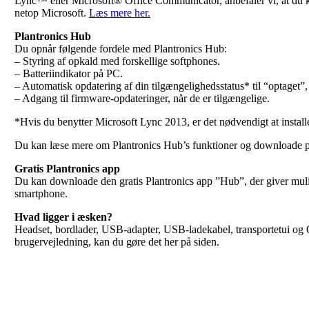
Lync™ eller Microsoft® Office Communicator, anbefaler vi, at du
netop Microsoft.
Læs mere her.
Plantronics Hub
Du opnår følgende fordele med Plantronics Hub:
– Styring af opkald med forskellige softphones.
– Batteriindikator på PC.
– Automatisk opdatering af din tilgængelighedsstatus* til “optaget”
– Adgang til firmware-opdateringer, når de er tilgængelige.
*Hvis du benytter Microsoft Lync 2013, er det nødvendigt at instal
Du kan læse mere om Plantronics Hub’s funktioner og downloade
Gratis Plantronics app
Du kan downloade den gratis Plantronics app ”Hub”, der giver muligh
smartphone.
Hvad ligger i æsken?
Headset, bordlader, USB-adapter, USB-ladekabel, transportetui og
brugervejledning, kan du gøre det her på siden.