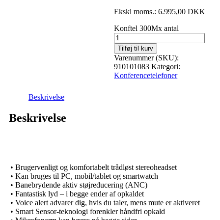
Ekskl moms.:
6.995,00
DKK
Konftel 300Mx antal
Tilføj til kurv
Varenummer (SKU):
910101083
Kategori:
Konferencetelefoner
Beskrivelse
Beskrivelse
• Brugervenligt og komfortabelt trådløst stereoheadset
• Kan bruges til PC, mobil/tablet og smartwatch
• Banebrydende aktiv støjreducering (ANC)
• Fantastisk lyd – i begge ender af opkaldet
• Voice alert advarer dig, hvis du taler, mens mute er aktiveret
• Smart Sensor-teknologi forenkler håndfri opkald