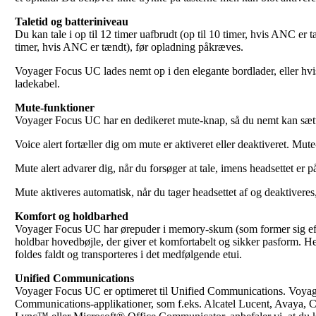
Taletid og batteriniveau
Du kan tale i op til 12 timer uafbrudt (op til 10 timer, hvis ANC er tæn
timer, hvis ANC er tændt), før opladning påkræves.
Voyager Focus UC lades nemt op i den elegante bordlader, eller hv
ladekabel.
Mute-funktioner
Voyager Focus UC har en dedikeret mute-knap, så du nemt kan sætt
Voice alert fortæller dig om mute er aktiveret eller deaktiveret. M
Mute alert advarer dig, når du forsøger at tale, imens headsettet er p
Mute aktiveres automatisk, når du tager headsettet af og deaktiveres,
Komfort og holdbarhed
Voyager Focus UC har ørepuder i memory-skum (som former sig eft
holdbar hovedbøjle, der giver et komfortabelt og sikker pasform. He
foldes faldt og transporteres i det medfølgende etui.
Unified Communications
Voyager Focus UC er optimeret til Unified Communications. Voyag
Communications-applikationer, som f.eks. Alcatel Lucent, Avaya, 