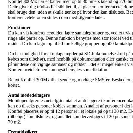
Konftel 300Mx har et batteri med op til 30 timers taletid og 270 tim
Dette giver dig trådløs fleksibilitet til, at placere konferencetelefon
skal bruge den, uden at skulle tænke på hvor den kan tilsluttes. Bat
konferencetelefonen stilles i den medfølgende lader.
Funktioner
Du kan via konferenceguiden lagre samtalegrupper og ved et tryk 
ringe alle parter op. Denne funktion benyttes med stor fordel ved 
møder. Du kan lagre op til 20 forskellige grupper og 500 kontaktpe
Du har mulighed for at optage møder på SD-hukommelseskort på 
købes som tilbehør), med henblik på dokumentation eller ganske e
påmindelse om vigtige samtaler og møder – det er meget enkelt vi
Konferencetelefonen kan også benyttes som diktafon.
Benyt Konftel 300Mx til at sende og modtage SMS´er. Beskeder
kortet.
Antal mødedeltagere
Mobiloperatørernes net afgør antallet af deltagere i konferenceopk
kan op til seks personer kobles sammen. Antallet af personer i det 
Konftel placeres er op til 12 personer i et lokale på op til 30 m2. 
(tilbehør) kan tilsluttes, og antallet kan derved øges til 20 personer i
70 m2.
Fremtidssikret