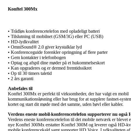
Konftel 300Mx
• Trådløs konferencetelefon med opladeligt batteri
• Tilslutning til mobilnet (GSM/3G) eller PC (USB)
• HD-lydkvalitet
• OmniSound® 2.0 giver krystalklar lyd
• Konferenceguide forenkler opringning af flere parter
• Gem kontakter i telefonbogen
• Optag og afspil dine møder på et hukommelseskort
• Kan opgraderes og er dermed fremtidssikret
• Op til 30 timers taletid
• 2 års garanti
Anbefales til
Konftel 300Mx er perfekt til virksomheder, der har valgt en mobil
kommunikationsløsning eller har brug for at supplere fastnet-syst
kortet og start dit møde med det samme, uden bøvl eller kabler.
Verdens eneste mobil-konferencetelefon supporterer nu også 
Verdens eneste konferencetelefon til det mobile netværk er blevet
nye Konftel 300Mx erstatter Konftel 300M og leverer også HD-kvali
mobile konferencekald samt supporter HD Voice. Lydkvaliteten a