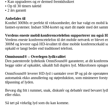
• Kan opgraderes og er dermed fremtidssikret
• Op til 30 timers taletid
• 2 års garanti
Anbefales til
Konftel 300Mx er perfekt til virksomheder, der har valgt en mobil k
fastnet-systemer. Indsæt SIM-kortet og start dit møde med det samme
Verdens eneste mobil-konferencetelefon supporterer nu også 
Verdens eneste konferencetelefon til det mobile netværk er blevet 
300M og leverer også HD-kvalitet til dine mobile konferencekald 
opkald er langt bedre end traditionel telefoni.
Omnisound® – Overlegen lydkvalitet
Den patenterede lydteknik OmniSound® garanterer, at dit konferen
begge sider af opkaldet, såkaldt full duplex lyd. Mikrofonen optager i
OmniSound® leverer HD-lyd i samtaler over IP og på de operatørers
automatisk ekko annullering og støjreduktion, som minimerer forstyr
tilpasning af lyden.
Bevæg dig frit i rummet, snak, diskutér og debattér med bevaret lyd
eller ekko.
Så tæt på virkelig lyd som du kan komme.