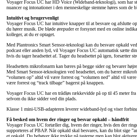
Voyager Focus UC har HD Voice (Wideband-teknologi), som har stor 
nuancer og intonationer i den menneskelige stemme høres som de bl
Intuitivt og brugervenligt
Voyager Focus UC har intuitive knapper til at besvare og afslutte o
du hører musik. De bløde ørepuder er forsynet med en online indikat
kolleger, at du er optaget.
Med Plantronics Smart Sensor-teknologi kan du besvare opkald ved bl
podcast eller anden lyd, vil Voyager Focus UC automatisk sætte din
hvis du tager headsettet af. Tager du headsettet på igen, forsætter s
Headsettets mikrofonarm kan bæres på begge sider og bevarer højre/
Med Smart Sensor-teknologien ved headsettet, om du bærer mikrofona
“volumen op” altid vil være forrest og “volumen ned” altid vil være 
være forrest og “track tilbage” bagerst på knappen.
Voyager Focus UC har en trådløs rækkevidde på op til 45 meter fra d
selvom du ikke sidder ved din plads.
Klasse 1 mini-USB-adapteren leverer wideband-lyd og viser forbind
Få besked om hvem der ringer og besvar opkald – håndfrit
Voyager Focus UC fortæller dig, hvem der ringer, hvis den der ringe
supporteres af PBAP. Når opkald skal besvares, kan du blot sige ”ans
et opkald. Du behøver ikke trykke på tasterne men kan blot aktiver