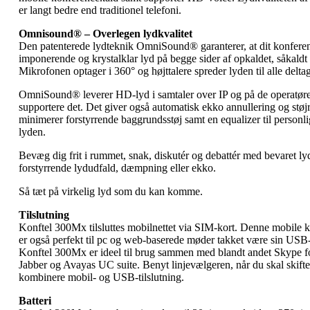
er langt bedre end traditionel telefoni.
Omnisound® – Overlegen lydkvalitet
Den patenterede lydteknik OmniSound® garanterer, at dit konfere
imponerende og krystalklar lyd på begge sider af opkaldet, såkaldt 
Mikrofonen optager i 360° og højttalere spreder lyden til alle delta
OmniSound® leverer HD-lyd i samtaler over IP og på de operatør
supportere det. Det giver også automatisk ekko annullering og stø
minimerer forstyrrende baggrundsstøj samt en equalizer til personli
lyden.
Bevæg dig frit i rummet, snak, diskutér og debattér med bevaret lyd
forstyrrende lydudfald, dæmpning eller ekko.
Så tæt på virkelig lyd som du kan komme.
Tilslutning
Konftel 300Mx tilsluttes mobilnettet via SIM-kort. Denne mobile 
er også perfekt til pc og web-baserede møder takket være sin USB-
Konftel 300Mx er ideel til brug sammen med blandt andet Skype f
Jabber og Avayas UC suite. Benyt linjevælgeren, når du skal skifte
kombinere mobil- og USB-tilslutning.
Batteri