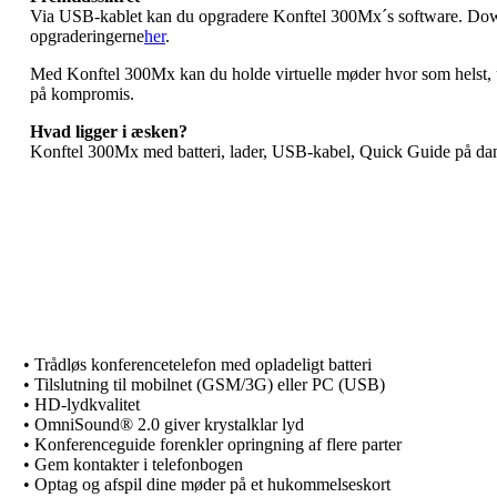
Via USB-kablet kan du opgradere Konftel 300Mx´s software. Do
opgraderingerne
her
.
Med Konftel 300Mx kan du holde virtuelle møder hvor som helst, u
på kompromis.
Hvad ligger i æsken?
Konftel 300Mx med batteri, lader, USB-kabel, Quick Guide på da
• Trådløs konferencetelefon med opladeligt batteri
• Tilslutning til mobilnet (GSM/3G) eller PC (USB)
• HD-lydkvalitet
• OmniSound® 2.0 giver krystalklar lyd
• Konferenceguide forenkler opringning af flere parter
• Gem kontakter i telefonbogen
• Optag og afspil dine møder på et hukommelseskort