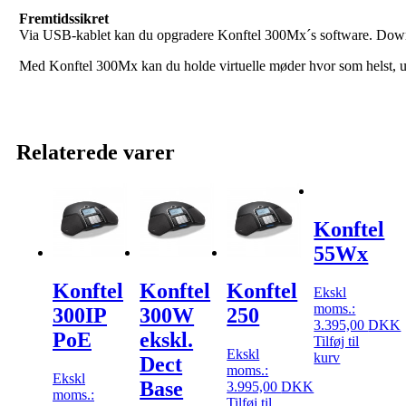
Fremtidssikret
Via USB-kablet kan du opgradere Konftel 300Mx´s software. Dow
Med Konftel 300Mx kan du holde virtuelle møder hvor som helst, u
Relaterede varer
Konftel
55Wx
Konftel
Konftel
Konftel
Ekskl
moms.:
300IP
300W
250
3.395,00
DKK
PoE
ekskl.
Tilføj til
Ekskl
kurv
Dect
moms.:
Ekskl
Base
3.995,00
DKK
moms.:
Tilføj til