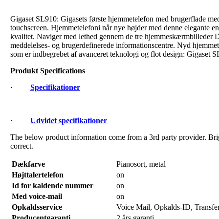
Gigaset SL910: Gigasets første hjemmetelefon med brugerflade med 
touchscreen. Hjemmetelefoni når nye højder med denne elegante enh
kvalitet. Naviger med lethed gennem de tre hjemmeskærmbilleder De 
meddelelses- og brugerdefinerede informationscentre. Nyd hjemmete
som er indbegrebet af avanceret teknologi og flot design: Gigaset 
Produkt Specifications
·
Specifikationer
·
Udvidet specifikationer
The below product information come from a 3rd party provider. Brigh
correct.
Dækfarve
Pianosort, metal
Højttalertelefon
on
Id for kaldende nummer
on
Med voice-mail
on
Opkaldsservice
Voice Mail, Opkalds-ID, Transfe
Producentgaranti
2 års garanti