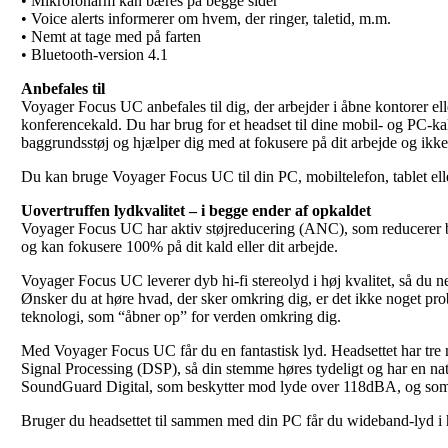
• Mikrofonarm kan bæres på begge sider
• Voice alerts informerer om hvem, der ringer, taletid, m.m.
• Nemt at tage med på farten
• Bluetooth-version 4.1
Anbefales til
Voyager Focus UC anbefales til dig, der arbejder i åbne kontorer ell
konferencekald. Du har brug for et headset til dine mobil- og PC-kal
baggrundsstøj og hjælper dig med at fokusere på dit arbejde og ikke
Du kan bruge Voyager Focus UC til din PC, mobiltelefon, tablet ell
Uovertruffen lydkvalitet – i begge ender af opkaldet
Voyager Focus UC har aktiv støjreducering (ANC), som reducerer b
og kan fokusere 100% på dit kald eller dit arbejde.
Voyager Focus UC leverer dyb hi-fi stereolyd i høj kvalitet, så du n
Ønsker du at høre hvad, der sker omkring dig, er det ikke noget
teknologi, som “åbner op” for verden omkring dig.
Med Voyager Focus UC får du en fantastisk lyd. Headsettet har tre 
Signal Processing (DSP), så din stemme høres tydeligt og har en n
SoundGuard Digital, som beskytter mod lyde over 118dBA, og som u
Bruger du headsettet til sammen med din PC får du wideband-lyd i h