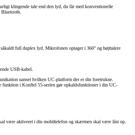
igt klingende tale end den lyd, du får med konventionelle
 Bluetooth.
åkaldt full duplex lyd. Mikrofonen optager i 360° og højttalere
ølgende USB-kabel.
unikation uanset hvilken UC-platform der er din foretrukne.
 funktion i Konftel 55-serien gør opkaldsfunktioner i din UC-
l være aktiveret i din mobiltelefon og skærmen skal være låst op.