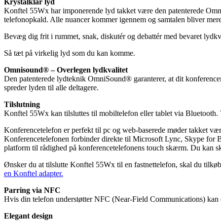
Krystalklar lyd
Konftel 55Wx har imponerende lyd takket være den patenterede OmniS
telefonopkald. Alle nuancer kommer igennem og samtalen bliver mere f
Bevæg dig frit i rummet, snak, diskutér og debattér med bevaret lydkv
Så tæt på virkelig lyd som du kan komme.
Omnisound® – Overlegen lydkvalitet
Den patenterede lydteknik OmniSound® garanterer, at dit konferencemø
spreder lyden til alle deltagere.
Tilslutning
Konftel 55Wx kan tilsluttes til mobiltelefon eller tablet via Bluetooth
Konferencetelefon er perfekt til pc og web-baserede møder takket væ
Konferencetelefonen forbinder direkte til Microsoft Lync, Skype for 
platform til rådighed på konferencetelefonens touch skærm. Du kan sk
Ønsker du at tilslutte Konftel 55Wx til en fastnettelefon, skal du tilkø
en Konftel adapter.
Parring via NFC
Hvis din telefon understøtter NFC (Near-Field Communications) kan d
Elegant design