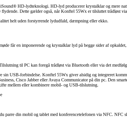
ound® HD-lydteknologi. HD-lyd producerer krystalklar og mere naturl
lydende. Dette gælder også, når Konftel 55Wx er tilsluttet trådløst via
alitet helt uden forstyrrende lydudfald, dæmpning eller ekko.
de får en imponerende og krystalklar lyd på begge sider af opkaldet, s
. Tilslutning til PC kan foregå trådløst via Bluetooth eller via det medf
re sin USB-forbindelse. Konftel 55Wx giver alsidig og integreret komm
Business, Cisco Jabber eller Avaya Communicator på din pc. Den smarte
ifte mellem eller kombinere mobil- og USB-tilslutning.
be
u parre din mobil og tablet med konferencetelefonen via NFC. NFC ska