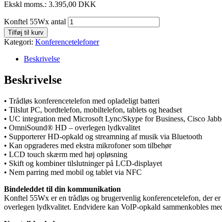
Ekskl moms.:
3.395,00
DKK
Konftel 55Wx antal
Tilføj til kurv
Kategori:
Konferencetelefoner
Beskrivelse
Beskrivelse
• Trådløs konferencetelefon med opladeligt batteri
• Tilslut PC, bordtelefon, mobiltelefon, tablets og headset
• UC integration med Microsoft Lync/Skype for Business, Cisco Jabb
• OmniSound® HD – overlegen lydkvalitet
• Supporterer HD-opkald og streamning af musik via Bluetooth
• Kan opgraderes med ekstra mikrofoner som tilbehør
• LCD touch skærm med høj opløsning
• Skift og kombiner tilslutninger på LCD-displayet
• Nem parring med mobil og tablet via NFC
Bindeleddet til din kommunikation
Konftel 55Wx er en trådløs og brugervenlig konferencetelefon, der er s
overlegen lydkvalitet. Endvidere kan VoIP-opkald sammenkobles med o