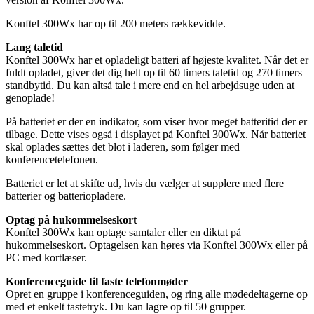
Konftel 300Wx har op til 200 meters rækkevidde.
Lang taletid
Konftel 300Wx har et opladeligt batteri af højeste kvalitet. Når det er
fuldt opladet, giver det dig helt op til 60 timers taletid og 270 timers
standbytid. Du kan altså tale i mere end en hel arbejdsuge uden at
genoplade!
På batteriet er der en indikator, som viser hvor meget batteritid der er
tilbage. Dette vises også i displayet på Konftel 300Wx. Når batteriet
skal oplades sættes det blot i laderen, som følger med
konferencetelefonen.
Batteriet er let at skifte ud, hvis du vælger at supplere med flere
batterier og batteriopladere.
Optag på hukommelseskort
Konftel 300Wx kan optage samtaler eller en diktat på
hukommelseskort. Optagelsen kan høres via Konftel 300Wx eller på
PC med kortlæser.
Konferenceguide til faste telefonmøder
Opret en gruppe i konferenceguiden, og ring alle mødedeltagerne op
med et enkelt tastetryk. Du kan lagre op til 50 grupper.