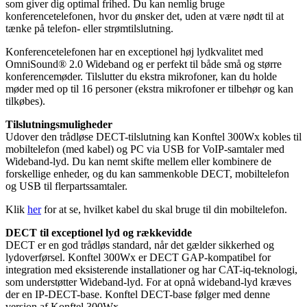
som giver dig optimal frihed. Du kan nemlig bruge
konferencetelefonen, hvor du ønsker det, uden at være nødt til at
tænke på telefon- eller strømtilslutning.
Konferencetelefonen har en exceptionel høj lydkvalitet med
OmniSound® 2.0 Wideband og er perfekt til både små og større
konferencemøder. Tilslutter du ekstra mikrofoner, kan du holde
møder med op til 16 personer (ekstra mikrofoner er tilbehør og kan
tilkøbes).
Tilslutningsmuligheder
Udover den trådløse DECT-tilslutning kan Konftel 300Wx kobles til
mobiltelefon (med kabel) og PC via USB for VoIP-samtaler med
Wideband-lyd. Du kan nemt skifte mellem eller kombinere de
forskellige enheder, og du kan sammenkoble DECT, mobiltelefon
og USB til flerpartssamtaler.
Klik
her
for at se, hvilket kabel du skal bruge til din mobiltelefon.
DECT til exceptionel lyd og rækkevidde
DECT er en god trådløs standard, når det gælder sikkerhed og
lydoverførsel. Konftel 300Wx er DECT GAP-kompatibel for
integration med eksisterende installationer og har CAT-iq-teknologi,
som understøtter Wideband-lyd. For at opnå wideband-lyd kræves
der en IP-DECT-base. Konftel DECT-base følger med denne
version af Konftel 300Wx.